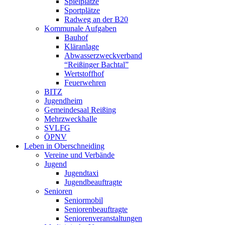
Spielplätze
Sportplätze
Radweg an der B20
Kommunale Aufgaben
Bauhof
Kläranlage
Abwasserzweckverband
“Reißinger Bachtal”
Wertstoffhof
Feuerwehren
BITZ
Jugendheim
Gemeindesaal Reißing
Mehrzweckhalle
SVLFG
ÖPNV
Leben in Oberschneiding
Vereine und Verbände
Jugend
Jugendtaxi
Jugendbeauftragte
Senioren
Seniormobil
Seniorenbeauftragte
Seniorenveranstaltungen