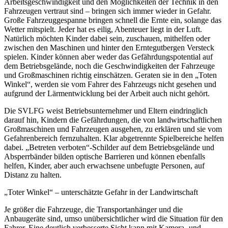
Arbeitsgeschwindigkeit und den Möglichkeiten der Technik in den
Fahrzeugen vertraut sind – bringen sich immer wieder in Gefahr.
Große Fahrzeuggespanne bringen schnell die Ernte ein, solange das
Wetter mitspielt. Jeder hat es eilig, Abenteuer liegt in der Luft.
Natürlich möchten Kinder dabei sein, zuschauen, mithelfen oder
zwischen den Maschinen und hinter den Erntegutbergen Versteck
spielen. Kinder können aber weder das Gefährdungspotential auf
dem Betriebsgelände, noch die Geschwindigkeiten der Fahrzeuge
und Großmaschinen richtig einschätzen. Geraten sie in den „Toten
Winkel“, werden sie vom Fahrer des Fahrzeugs nicht gesehen und
aufgrund der Lärmentwicklung bei der Arbeit auch nicht gehört.
Die SVLFG weist Betriebsunternehmer und Eltern eindringlich
darauf hin, Kindern die Gefährdungen, die von landwirtschaftlichen
Großmaschinen und Fahrzeugen ausgehen, zu erklären und sie vom
Gefahrenbereich fernzuhalten. Klar abgetrennte Spielbereiche helfen
dabei. „Betreten verboten“-Schilder auf dem Betriebsgelände und
Absperrbänder bilden optische Barrieren und können ebenfalls
helfen, Kinder, aber auch erwachsene unbefugte Personen, auf
Distanz zu halten.
„Toter Winkel“ – unterschätzte Gefahr in der Landwirtschaft
Je größer die Fahrzeuge, die Transportanhänger und die
Anbaugeräte sind, umso unübersichtlicher wird die Situation für den
Fahrer. Eine deutlich verbesserte Sicht kann mit Kamera- und