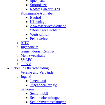
Spielplätze
Sportplätze
Radweg an der B20
Kommunale Aufgaben
Bauhof
Kläranlage
Abwasserzweckverband
“Reißinger Bachtal”
Wertstoffhof
Feuerwehren
BITZ
Jugendheim
Gemeindesaal Reißing
Mehrzweckhalle
SVLFG
ÖPNV
Leben in Oberschneiding
Vereine und Verbände
Jugend
Jugendtaxi
Jugendbeauftragte
Senioren
Seniormobil
Seniorenbeauftragte
Seniorenveranstaltungen