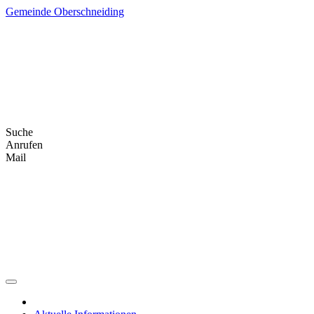
Skip
Gemeinde Oberschneiding
to
content
Suche
Anrufen
Mail