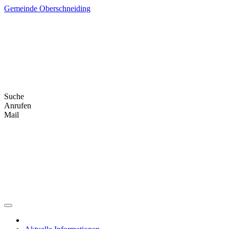
Skip
Gemeinde Oberschneiding
to
content
Suche
Anrufen
Mail