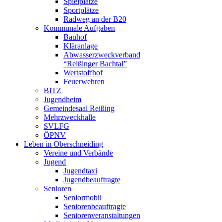
Spielplätze
Sportplätze
Radweg an der B20
Kommunale Aufgaben
Bauhof
Kläranlage
Abwasserzweckverband
“Reißinger Bachtal”
Wertstoffhof
Feuerwehren
BITZ
Jugendheim
Gemeindesaal Reißing
Mehrzweckhalle
SVLFG
ÖPNV
Leben in Oberschneiding
Vereine und Verbände
Jugend
Jugendtaxi
Jugendbeauftragte
Senioren
Seniormobil
Seniorenbeauftragte
Seniorenveranstaltungen