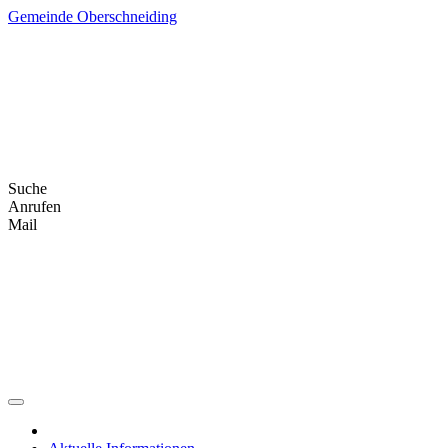
Skip
Gemeinde Oberschneiding
to
content
Suche
Anrufen
Mail