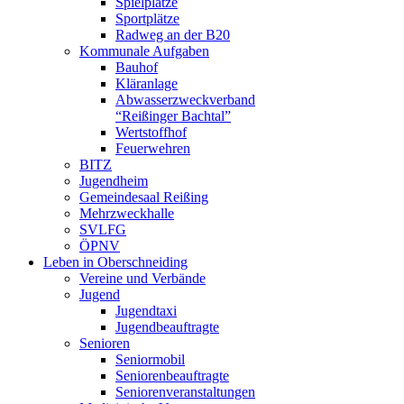
Spielplätze
Sportplätze
Radweg an der B20
Kommunale Aufgaben
Bauhof
Kläranlage
Abwasserzweckverband
“Reißinger Bachtal”
Wertstoffhof
Feuerwehren
BITZ
Jugendheim
Gemeindesaal Reißing
Mehrzweckhalle
SVLFG
ÖPNV
Leben in Oberschneiding
Vereine und Verbände
Jugend
Jugendtaxi
Jugendbeauftragte
Senioren
Seniormobil
Seniorenbeauftragte
Seniorenveranstaltungen