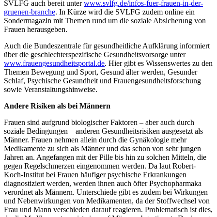
SVLFG auch bereit unter
www.svlfg.de/infos-fuer-frauen-in-der-
gruenen-branche
. In Kürze wird die SVLFG zudem online ein
Sondermagazin mit Themen rund um die soziale Absicherung von
Frauen herausgeben.
Auch die Bundeszentrale für gesundheitliche Aufklärung informiert
über die geschlechterspezifische Gesundheitsvorsorge unter
www.frauengesundheitsportal.de
. Hier gibt es Wissenswertes zu den
Themen Bewegung und Sport, Gesund älter werden, Gesunder
Schlaf, Psychische Gesundheit und Frauengesundheitsforschung
sowie Veranstaltungshinweise.
Andere Risiken als bei Männern
Frauen sind aufgrund biologischer Faktoren – aber auch durch
soziale Bedingungen – anderen Gesundheitsrisiken ausgesetzt als
Männer. Frauen nehmen allein durch die Gynäkologie mehr
Medikamente zu sich als Männer und das schon von sehr jungen
Jahren an. Angefangen mit der Pille bis hin zu solchen Mitteln, die
gegen Regelschmerzen eingenommen werden. Da laut Robert-
Koch-Institut bei Frauen häufiger psychische Erkrankungen
diagnostiziert werden, werden ihnen auch öfter Psychopharmaka
verordnet als Männern. Unterschiede gibt es zudem bei Wirkungen
und Nebenwirkungen von Medikamenten, da der Stoffwechsel von
Frau und Mann verschieden darauf reagieren. Problematisch ist dies,