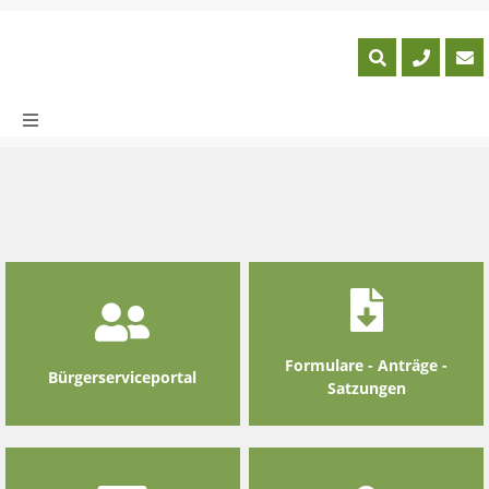
Skip
to
content
Formulare - Anträge -
Bürgerserviceportal
Satzungen