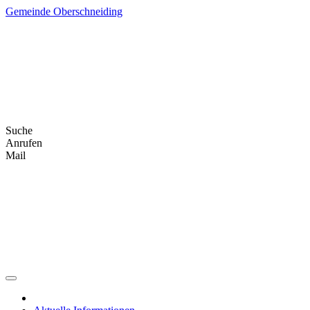
Skip
Gemeinde Oberschneiding
to
content
Suche
Anrufen
Mail