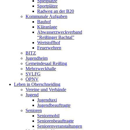
Spielplätze
Sportplätze
Radweg an der B20
Kommunale Aufgaben
Bauhof
Kläranlage
Abwasserzweckverband
“Reißinger Bachtal”
Wertstoffhof
Feuerwehren
BITZ
Jugendheim
Gemeindesaal Reißing
Mehrzweckhalle
SVLFG
ÖPNV
Leben in Oberschneiding
Vereine und Verbände
Jugend
Jugendtaxi
Jugendbeauftragte
Senioren
Seniormobil
Seniorenbeauftragte
Seniorenveranstaltungen