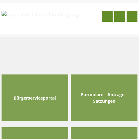
Skip
to
content
Formulare - Anträge -
Bürgerserviceportal
Satzungen