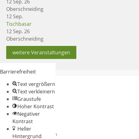
12 Sep. 26
Oberschneiding
12
Sep.
Tischbasar
12 Sep. 26
Oberschneiding
weitere Veranstaltungen
Barrierefreiheit
Text vergrößern
Text verkleinern
Graustufe
Hoher Kontrast
Negativer
© 2026 Gemeinde
Kontrast
Oberschneiding
Heller
Datenschutz
Impressum
Hintergrund