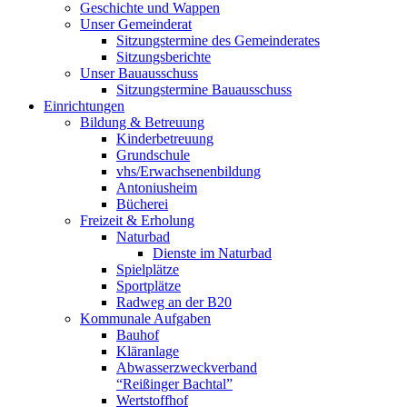
Geschichte und Wappen
Unser Gemeinderat
Sitzungstermine des Gemeinderates
Sitzungsberichte
Unser Bauausschuss
Sitzungstermine Bauausschuss
Einrichtungen
Bildung & Betreuung
Kinderbetreuung
Grundschule
vhs/Erwachsenenbildung
Antoniusheim
Bücherei
Freizeit & Erholung
Naturbad
Dienste im Naturbad
Spielplätze
Sportplätze
Radweg an der B20
Kommunale Aufgaben
Bauhof
Kläranlage
Abwasserzweckverband
“Reißinger Bachtal”
Wertstoffhof