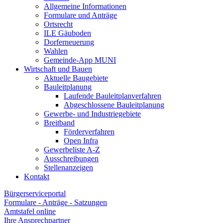
Allgemeine Informationen
Formulare und Anträge
Ortsrecht
ILE Gäuboden
Dorferneuerung
Wahlen
Gemeinde-App MUNI
Wirtschaft und Bauen
Aktuelle Baugebiete
Bauleitplanung
Laufende Bauleitplanverfahren
Abgeschlossene Bauleitplanung
Gewerbe- und Industriegebiete
Breitband
Förderverfahren
Open Infra
Gewerbeliste A-Z
Ausschreibungen
Stellenanzeigen
Kontakt
Bürgerserviceportal
Formulare - Anträge - Satzungen
Amtstafel online
Ihre Ansprechpartner