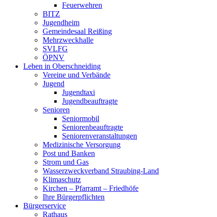
Feuerwehren
BITZ
Jugendheim
Gemeindesaal Reißing
Mehrzweckhalle
SVLFG
ÖPNV
Leben in Oberschneiding
Vereine und Verbände
Jugend
Jugendtaxi
Jugendbeauftragte
Senioren
Seniormobil
Seniorenbeauftragte
Seniorenveranstaltungen
Medizinische Versorgung
Post und Banken
Strom und Gas
Wasserzweckverband Straubing-Land
Klimaschutz
Kirchen – Pfarramt – Friedhöfe
Ihre Bürgerpflichten
Bürgerservice
Rathaus