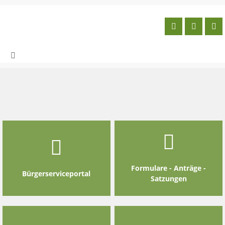
Skip
to
content
Formulare - Anträge -
Bürgerserviceportal
Satzungen