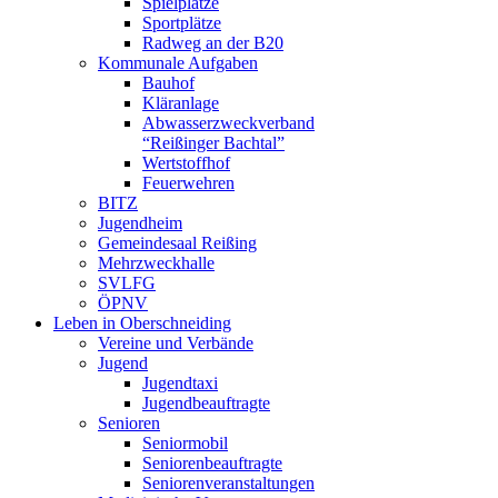
Spielplätze
Sportplätze
Radweg an der B20
Kommunale Aufgaben
Bauhof
Kläranlage
Abwasserzweckverband
“Reißinger Bachtal”
Wertstoffhof
Feuerwehren
BITZ
Jugendheim
Gemeindesaal Reißing
Mehrzweckhalle
SVLFG
ÖPNV
Leben in Oberschneiding
Vereine und Verbände
Jugend
Jugendtaxi
Jugendbeauftragte
Senioren
Seniormobil
Seniorenbeauftragte
Seniorenveranstaltungen