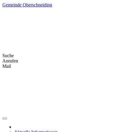
Skip
Gemeinde Oberschneiding
to
content
Suche
Anrufen
Mail