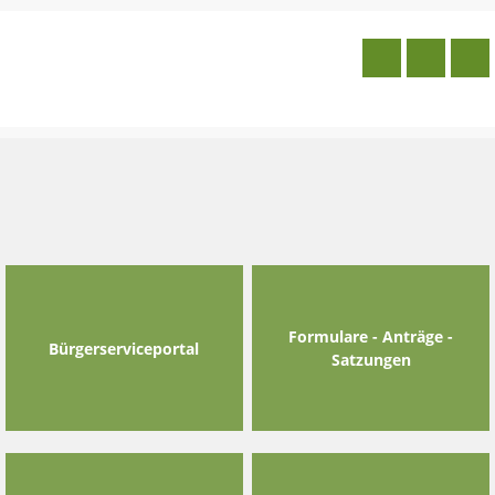
Skip
to
content
Formulare - Anträge -
Bürgerserviceportal
Satzungen