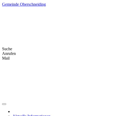
Skip
Gemeinde Oberschneiding
to
content
Suche
Anrufen
Mail