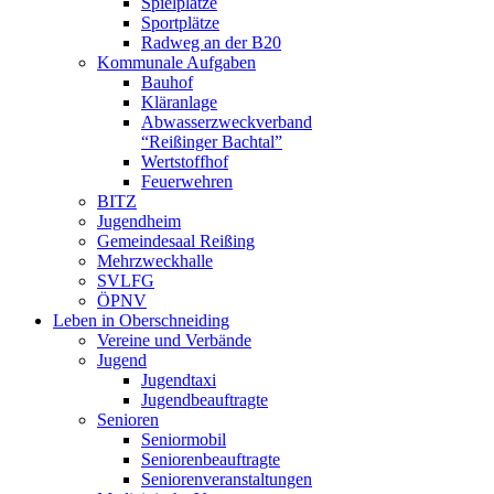
Spielplätze
Sportplätze
Radweg an der B20
Kommunale Aufgaben
Bauhof
Kläranlage
Abwasserzweckverband
“Reißinger Bachtal”
Wertstoffhof
Feuerwehren
BITZ
Jugendheim
Gemeindesaal Reißing
Mehrzweckhalle
SVLFG
ÖPNV
Leben in Oberschneiding
Vereine und Verbände
Jugend
Jugendtaxi
Jugendbeauftragte
Senioren
Seniormobil
Seniorenbeauftragte
Seniorenveranstaltungen