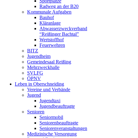
Sportplätze
Radweg an der B20
Kommunale Aufgaben
Bauhof
Kläranlage
Abwasserzweckverband
“Reißinger Bachtal”
Wertstoffhof
Feuerwehren
BITZ
Jugendheim
Gemeindesaal Reißing
Mehrzweckhalle
SVLFG
ÖPNV
Leben in Oberschneiding
Vereine und Verbände
Jugend
Jugendtaxi
Jugendbeauftragte
Senioren
Seniormobil
Seniorenbeauftragte
Seniorenveranstaltungen
Medizinische Versorgung