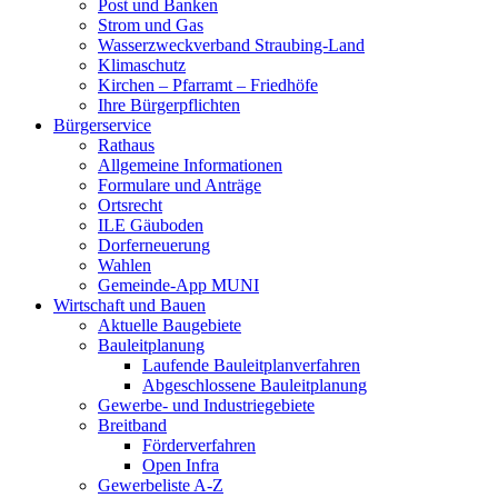
Post und Banken
Strom und Gas
Wasserzweckverband Straubing-Land
Klimaschutz
Kirchen – Pfarramt – Friedhöfe
Ihre Bürgerpflichten
Bürgerservice
Rathaus
Allgemeine Informationen
Formulare und Anträge
Ortsrecht
ILE Gäuboden
Dorferneuerung
Wahlen
Gemeinde-App MUNI
Wirtschaft und Bauen
Aktuelle Baugebiete
Bauleitplanung
Laufende Bauleitplanverfahren
Abgeschlossene Bauleitplanung
Gewerbe- und Industriegebiete
Breitband
Förderverfahren
Open Infra
Gewerbeliste A-Z