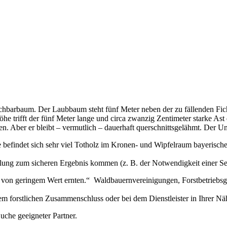
achbarbaum. Der Laubbaum steht fünf Meter neben der zu fällenden Fich
öhe trifft der fünf Meter lange und circa zwanzig Zentimeter starke A
en. Aber er bleibt – vermutlich – dauerhaft querschnittsgelähmt. Der 
e befindet sich sehr viel Totholz im Kronen- und Wipfelraum bayerisch
ung zum sicheren Ergebnis kommen (z. B. der Notwendigkeit einer Sei
 von geringem Wert ernten.“ Waldbauernvereinigungen, Forstbetriebsgem
m forstlichen Zusammenschluss oder bei dem Dienstleister in Ihrer Nä
uche geeigneter Partner.