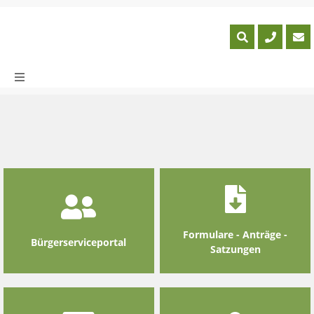
Skip
to
content
Formulare - Anträge -
Bürgerserviceportal
Satzungen