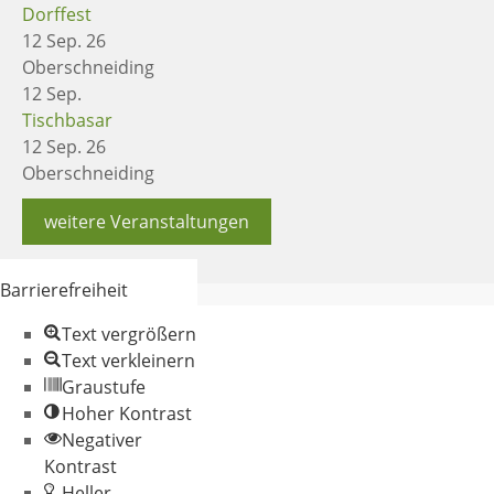
Dorffest
12 Sep. 26
Oberschneiding
12
Sep.
Tischbasar
12 Sep. 26
Oberschneiding
weitere Veranstaltungen
Barrierefreiheit
Text vergrößern
Text verkleinern
Graustufe
Hoher Kontrast
Negativer
© 2026 Gemeinde
Kontrast
Oberschneiding
Heller