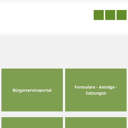
Skip
to
content
Formulare - Anträge -
Bürgerserviceportal
Satzungen