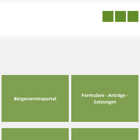
Skip
to
content
Formulare - Anträge -
Bürgerserviceportal
Satzungen