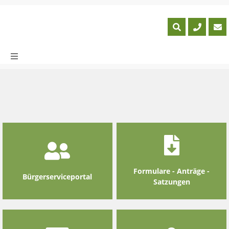
Skip
to
content
Formulare - Anträge -
Bürgerserviceportal
Satzungen