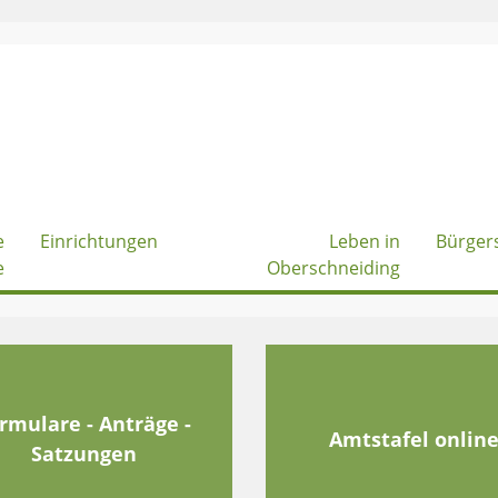
e
Einrichtungen
Leben in
Bürger
e
Oberschneiding
rmulare - Anträge -
Amtstafel onlin
Satzungen