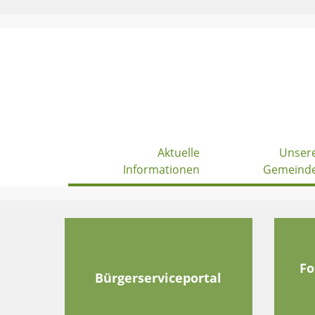
Skip
to
content
Aktuelle
Unser
Informationen
Gemeind
Fo
Bürgerserviceportal