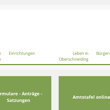
e
Einrichtungen
Leben in
Bürger
e
Oberschneiding
rmulare - Anträge -
Amtstafel onlin
Satzungen