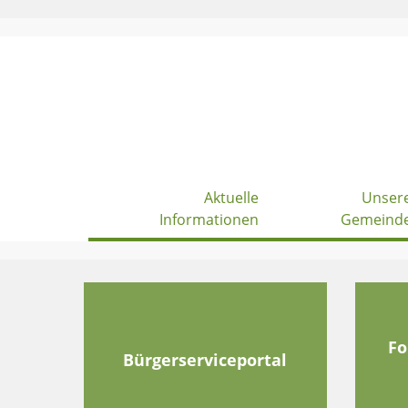
Skip
to
content
Aktuelle
Unser
Informationen
Gemeind
Fo
Bürgerserviceportal