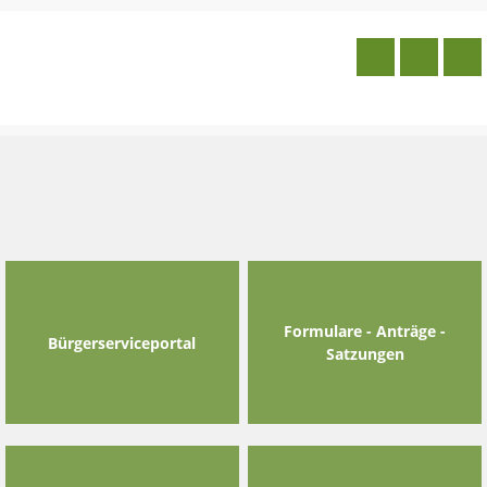
Skip
to
content
Formulare - Anträge -
Bürgerserviceportal
Satzungen