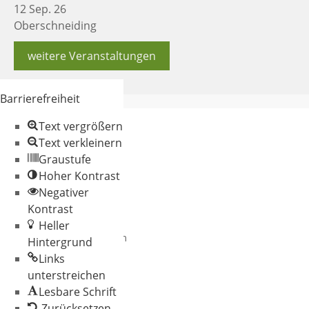
12 Sep. 26
Oberschneiding
weitere Veranstaltungen
Barrierefreiheit
Text vergrößern
Text verkleinern
Graustufe
Hoher Kontrast
Negativer
© 2026 Gemeinde
Kontrast
Oberschneiding
Heller
Datenschutz
Impressum
Hintergrund
Links
unterstreichen
Lesbare Schrift
Zurücksetzen