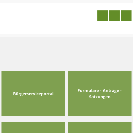
Skip
to
content
Formulare - Anträge -
Bürgerserviceportal
Satzungen