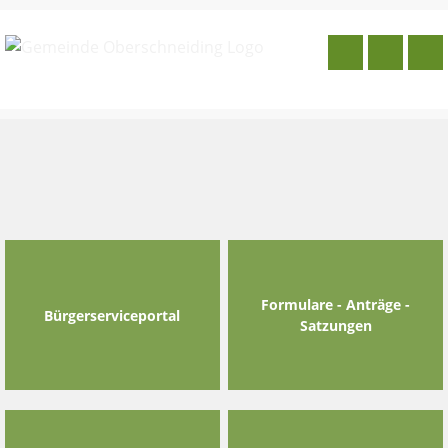
Skip
to
content
Formulare - Anträge -
Bürgerserviceportal
Satzungen