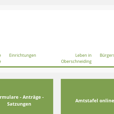
e
Einrichtungen
Leben in
Bürger
e
Oberschneiding
rmulare - Anträge -
Amtstafel onlin
Satzungen