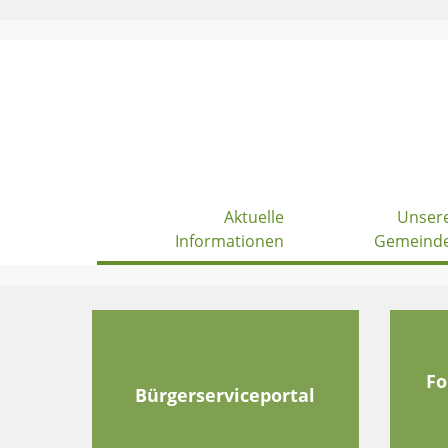
Skip
to
content
Aktuelle
Unser
Informationen
Gemeind
Fo
Bürgerserviceportal