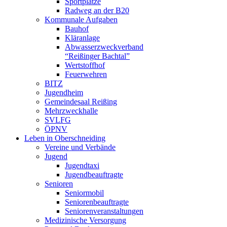
Sportplätze
Radweg an der B20
Kommunale Aufgaben
Bauhof
Kläranlage
Abwasserzweckverband
“Reißinger Bachtal”
Wertstoffhof
Feuerwehren
BITZ
Jugendheim
Gemeindesaal Reißing
Mehrzweckhalle
SVLFG
ÖPNV
Leben in Oberschneiding
Vereine und Verbände
Jugend
Jugendtaxi
Jugendbeauftragte
Senioren
Seniormobil
Seniorenbeauftragte
Seniorenveranstaltungen
Medizinische Versorgung