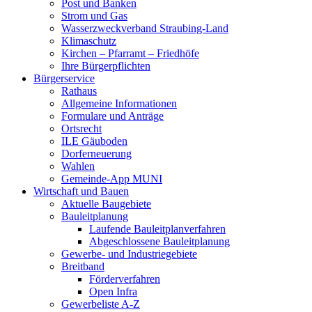
Post und Banken
Strom und Gas
Wasserzweckverband Straubing-Land
Klimaschutz
Kirchen – Pfarramt – Friedhöfe
Ihre Bürgerpflichten
Bürgerservice
Rathaus
Allgemeine Informationen
Formulare und Anträge
Ortsrecht
ILE Gäuboden
Dorferneuerung
Wahlen
Gemeinde-App MUNI
Wirtschaft und Bauen
Aktuelle Baugebiete
Bauleitplanung
Laufende Bauleitplanverfahren
Abgeschlossene Bauleitplanung
Gewerbe- und Industriegebiete
Breitband
Förderverfahren
Open Infra
Gewerbeliste A-Z