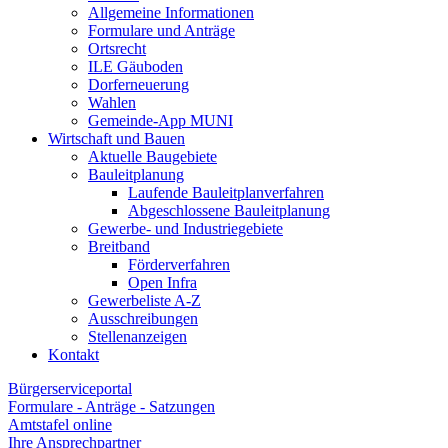
Allgemeine Informationen
Formulare und Anträge
Ortsrecht
ILE Gäuboden
Dorferneuerung
Wahlen
Gemeinde-App MUNI
Wirtschaft und Bauen
Aktuelle Baugebiete
Bauleitplanung
Laufende Bauleitplanverfahren
Abgeschlossene Bauleitplanung
Gewerbe- und Industriegebiete
Breitband
Förderverfahren
Open Infra
Gewerbeliste A-Z
Ausschreibungen
Stellenanzeigen
Kontakt
Bürgerserviceportal
Formulare - Anträge - Satzungen
Amtstafel online
Ihre Ansprechpartner