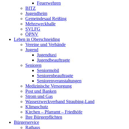
Feuerwehren
BITZ
Jugendheim
Gemeindesaal Reißing
Mehrzweckhalle
SVLFG
ÖPNV
Leben in Oberschneiding
Vereine und Verbände
Jugend
Jugendtaxi
Jugendbeauftragte
Senioren
Seniormobil
Seniorenbeauftragte
Seniorenveranstaltungen
Medizinische Versorgung
Post und Banken
Strom und Gas
Wasserzweckverband Straubing-Land
Klimaschutz
Kirchen – Pfarramt – Friedhöfe
Ihre Bürgerpflichten
Bürgerservice
Rathaus