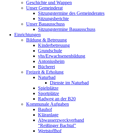
Geschichte und Wappen
Unser Gemeinderat
Sitzungstermine des Gemeinderates
Sitzungsberichte
Unser Bauausschuss
Sitzungstermine Bauausschuss
Einrichtungen
Bildung & Betreuung
Kinderbetreuung
Grundschule
vhs/Erwachsenenbildung
Antoniusheim
Bücherei
Freizeit & Erholung
Naturbad
Dienste im Naturbad
Spielplätze
Sportplätze
Radweg an der B20
Kommunale Aufgaben
Bauhof
Kläranlage
Abwasserzweckverband
“Reißinger Bachtal”
Wertstoffhof