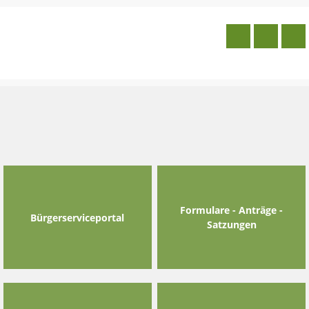
Skip
to
content
Formulare - Anträge -
Bürgerserviceportal
Satzungen