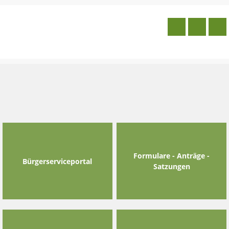
Skip
to
content
Formulare - Anträge -
Bürgerserviceportal
Satzungen