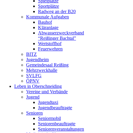
Spielplätze
Sportplätze
Radweg an der B20
Kommunale Aufgaben
Bauhof
Kläranlage
Abwasserzweckverband
“Reißinger Bachtal”
Wertstoffhof
Feuerwehren
BITZ
Jugendheim
Gemeindesaal Reißing
Mehrzweckhalle
SVLFG
ÖPNV
Leben in Oberschneiding
Vereine und Verbände
Jugend
Jugendtaxi
Jugendbeauftragte
Senioren
Seniormobil
Seniorenbeauftragte
Seniorenveranstaltungen