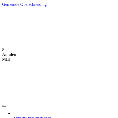
Skip
Gemeinde Oberschneiding
to
content
Suche
Anrufen
Mail