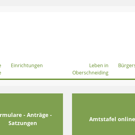
e
Einrichtungen
Leben in
Bürger
e
Oberschneiding
rmulare - Anträge -
Amtstafel onlin
Satzungen