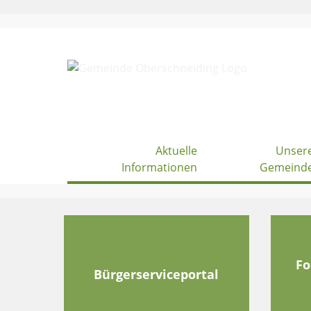
Skip
to
content
Aktuelle
Unser
Informationen
Gemeind
Fo
Bürgerserviceportal