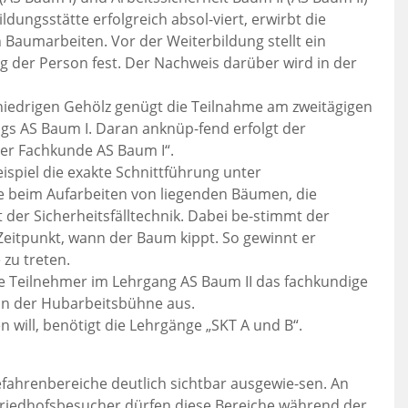
dungsstätte erfolgreich absol-viert, erwirbt die
Baumarbeiten. Vor der Weiterbildung stellt ein
g der Person fest. Der Nachweis darüber wird in der
 niedrigen Gehölz genügt die Teilnahme am zweitägigen
s AS Baum I. Daran anknüp-fend erfolgt der
der Fachkunde AS Baum I“.
ispiel die exakte Schnittführung unter
e beim Aufarbeiten von liegenden Bäumen, die
 der Sicherheitsfälltechnik. Dabei be-stimmt der
Zeitpunkt, wann der Baum kippt. So gewinnt er
 zu treten.
e Teilnehmer im Lehrgang AS Baum II das fachkundige
n der Hubarbeitsbühne aus.
n will, benötigt die Lehrgänge „SKT A und B“.
ahrenbereiche deutlich sichtbar ausgewie-sen. An
d Friedhofsbesucher dürfen diese Bereiche während der