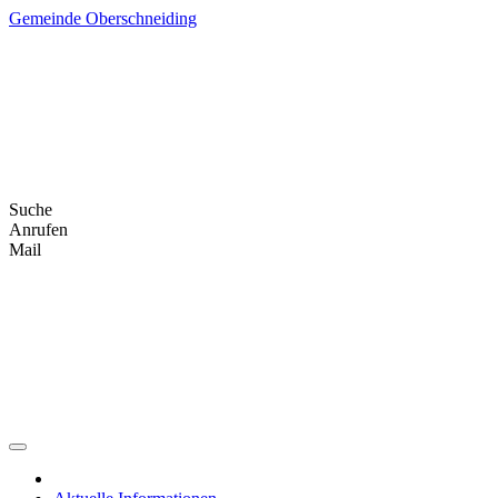
Skip
Gemeinde Oberschneiding
to
content
Suche
Anrufen
Mail