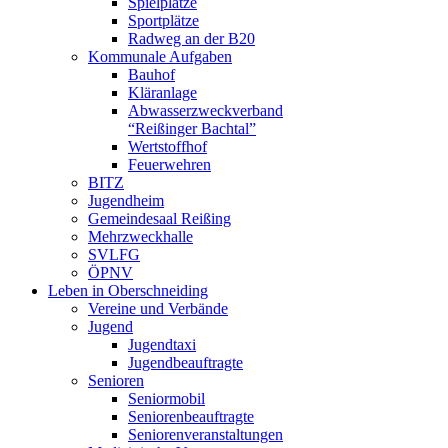
Spielplätze
Sportplätze
Radweg an der B20
Kommunale Aufgaben
Bauhof
Kläranlage
Abwasserzweckverband
“Reißinger Bachtal”
Wertstoffhof
Feuerwehren
BITZ
Jugendheim
Gemeindesaal Reißing
Mehrzweckhalle
SVLFG
ÖPNV
Leben in Oberschneiding
Vereine und Verbände
Jugend
Jugendtaxi
Jugendbeauftragte
Senioren
Seniormobil
Seniorenbeauftragte
Seniorenveranstaltungen