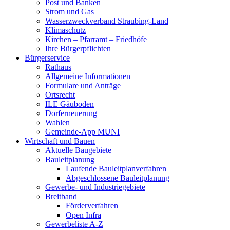
Post und Banken
Strom und Gas
Wasserzweckverband Straubing-Land
Klimaschutz
Kirchen – Pfarramt – Friedhöfe
Ihre Bürgerpflichten
Bürgerservice
Rathaus
Allgemeine Informationen
Formulare und Anträge
Ortsrecht
ILE Gäuboden
Dorferneuerung
Wahlen
Gemeinde-App MUNI
Wirtschaft und Bauen
Aktuelle Baugebiete
Bauleitplanung
Laufende Bauleitplanverfahren
Abgeschlossene Bauleitplanung
Gewerbe- und Industriegebiete
Breitband
Förderverfahren
Open Infra
Gewerbeliste A-Z