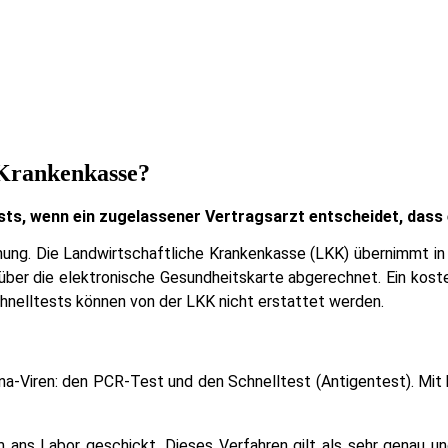
 Krankenkasse?
s, wenn ein zugelassener Vertragsarzt entscheidet, dass 
nung. Die Landwirtschaftliche Krankenkasse (LKK) übernimmt in 
über die elektronische Gesundheitskarte abgerechnet. Ein kost
chnelltests können von der LKK nicht erstattet werden.
na-Viren: den PCR-Test und den Schnelltest (Antigentest). Mit b
ns Labor geschickt. Dieses Verfahren gilt als sehr genau und 