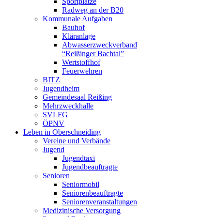
Sportplätze
Radweg an der B20
Kommunale Aufgaben
Bauhof
Kläranlage
Abwasserzweckverband
“Reißinger Bachtal”
Wertstoffhof
Feuerwehren
BITZ
Jugendheim
Gemeindesaal Reißing
Mehrzweckhalle
SVLFG
ÖPNV
Leben in Oberschneiding
Vereine und Verbände
Jugend
Jugendtaxi
Jugendbeauftragte
Senioren
Seniormobil
Seniorenbeauftragte
Seniorenveranstaltungen
Medizinische Versorgung