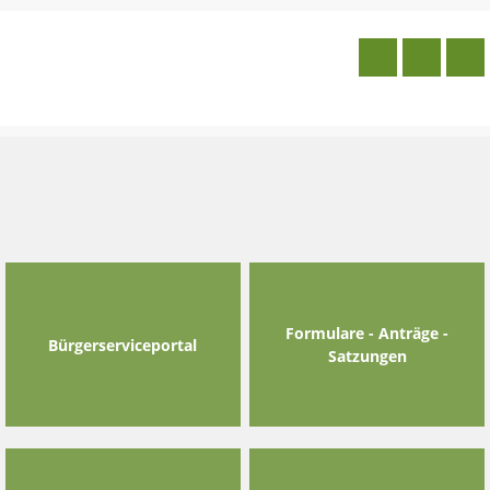
Skip
to
content
Formulare - Anträge -
Bürgerserviceportal
Satzungen