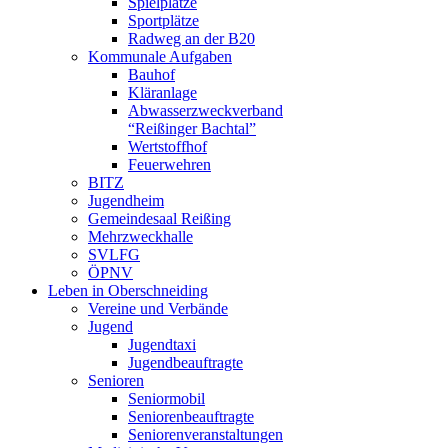
Spielplätze
Sportplätze
Radweg an der B20
Kommunale Aufgaben
Bauhof
Kläranlage
Abwasserzweckverband
“Reißinger Bachtal”
Wertstoffhof
Feuerwehren
BITZ
Jugendheim
Gemeindesaal Reißing
Mehrzweckhalle
SVLFG
ÖPNV
Leben in Oberschneiding
Vereine und Verbände
Jugend
Jugendtaxi
Jugendbeauftragte
Senioren
Seniormobil
Seniorenbeauftragte
Seniorenveranstaltungen