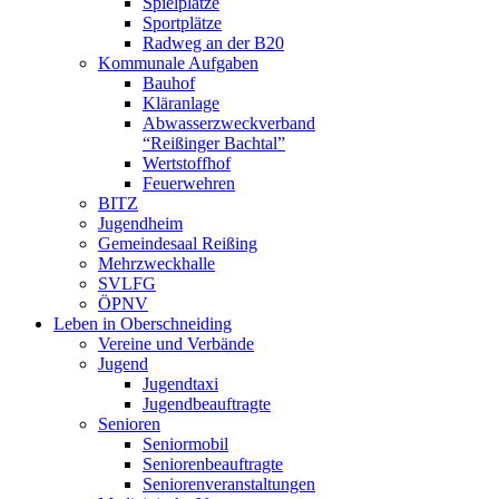
Spielplätze
Sportplätze
Radweg an der B20
Kommunale Aufgaben
Bauhof
Kläranlage
Abwasserzweckverband
“Reißinger Bachtal”
Wertstoffhof
Feuerwehren
BITZ
Jugendheim
Gemeindesaal Reißing
Mehrzweckhalle
SVLFG
ÖPNV
Leben in Oberschneiding
Vereine und Verbände
Jugend
Jugendtaxi
Jugendbeauftragte
Senioren
Seniormobil
Seniorenbeauftragte
Seniorenveranstaltungen