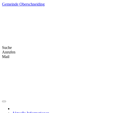
Skip
Gemeinde Oberschneiding
to
content
Suche
Anrufen
Mail