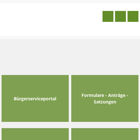
Skip
to
content
Formulare - Anträge -
Bürgerserviceportal
Satzungen