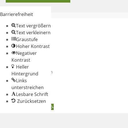
Barrierefreiheit
Text vergrößern
Text verkleinern
Graustufe
Hoher Kontrast
Negativer
© 2026 Gemeinde
Kontrast
Oberschneiding
Heller
Datenschutz
Impressum
Hintergrund
Links
unterstreichen
Lesbare Schrift
Zurücksetzen
Werkzeugleiste öffnen
Zum Inhalt springen