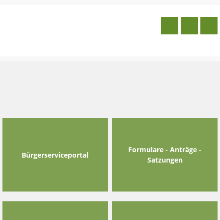
Skip
to
content
Formulare - Anträge -
Bürgerserviceportal
Satzungen