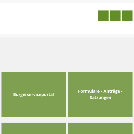
Skip
to
content
Formulare - Anträge -
Bürgerserviceportal
Satzungen