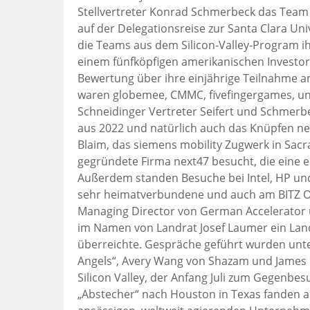
Stellvertreter Konrad Schmerbeck das Team
auf der Delegationsreise zur Santa Clara Unive
die Teams aus dem Silicon-Valley-Program ihr
einem fünfköpfigen amerikanischen Investo
Bewertung über ihre einjährige Teilnahme 
waren globemee, CMMC, fivefingergames, un
Schneidinger Vertreter Seifert und Schmerb
aus 2022 und natürlich auch das Knüpfen ne
Blaim, das siemens mobility Zugwerk in Sac
gegründete Firma next47 besucht, die eine e
Außerdem standen Besuche bei Intel, HP un
sehr heimatverbundene und auch am BITZ Ob
Managing Director von German Accelerator ü
im Namen von Landrat Josef Laumer ein Lan
überreichte. Gespräche geführt wurden un
Angels“, Avery Wang von Shazam und James 
Silicon Valley, der Anfang Juli zum Gegenb
„Abstecher“ nach Houston in Texas fanden