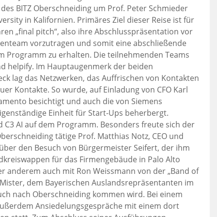
 des BITZ Oberschneiding um Prof. Peter Schmieder
rsity in Kalifornien. Primäres Ziel dieser Reise ist für
en „final pitch“, also ihre Abschlusspräsentation vor
renteam vorzutragen und somit eine abschließende
am Programm zu erhalten. Die teilnehmenden Teams
d helpify. Im Hauptaugenmerk der beiden
eck lag das Netzwerken, das Auffrischen von Kontakten
uer Kontakte. So wurde, auf Einladung von CFO Karl
ramento besichtigt und auch die von Siemens
igenständige Einheit für Start-Ups beherbergt.
d C3 AI auf dem Programm. Besonders freute sich der
erschneiding tätige Prof. Matthias Notz, CEO und
ber den Besuch von Bürgermeister Seifert, der ihm
dkreiswappen für das Firmengebäude in Palo Alto
ter anderem auch mit Ron Weissmann von der „Band of
Mister, dem Bayerischen Auslandsrepräsentanten im
esuch nach Oberschneiding kommen wird. Bei einem
 außerdem Ansiedelungsgespräche mit einem dort