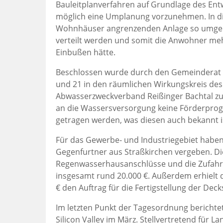
Bauleitplanverfahren auf Grundlage des En
möglich eine Umplanung vorzunehmen. In die
Wohnhäuser angrenzenden Anlage so umgepla
verteilt werden und somit die Anwohner meh
Einbußen hätte.
Beschlossen wurde durch den Gemeinderat A
und 21 in den räumlichen Wirkungskreis d
Abwasserzweckverband Reißinger Bachtal zu 
an die Wassersversorgung keine Förderprog
getragen werden, was diesen auch bekannt i
Für das Gewerbe- und Industriegebiet haben 
Gegenfurtner aus Straßkirchen vergeben. Di
Regenwasserhausanschlüsse und die Zufahrten
insgesamt rund 20.000 €. Außerdem erhielt 
€ den Auftrag für die Fertigstellung der Deck
Im letzten Punkt der Tagesordnung berichtet
Silicon Valley im März. Stellvertretend für L