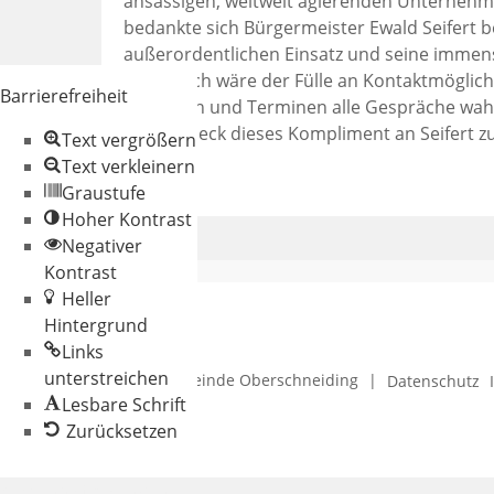
ansässigen, weltweit agierenden Unternehm
bedankte sich Bürgermeister Ewald Seifert b
außerordentlichen Einsatz und seine immens
unmöglich wäre der Fülle an Kontaktmöglichk
Barrierefreiheit
Besuchen und Terminen alle Gespräche wah
Schmerbeck dieses Kompliment an Seifert zu
Text vergrößern
Text verkleinern
Graustufe
Hoher Kontrast
Negativer
Kontrast
Heller
Hintergrund
Links
unterstreichen
© 2026 Gemeinde Oberschneiding
|
Datenschutz
Lesbare Schrift
Zurücksetzen
Werkzeugleiste
öffnen
Zum Inhalt springen