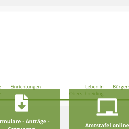
e
Einrichtungen
Leben in
Bürger
e
Oberschneiding
rmulare - Anträge -
Amtstafel onlin