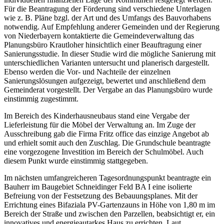
Für die Beantragung der Förderung sind verschiedene Unterlagen
wie z. B. Pläne bzgl. der Art und des Umfangs des Bauvorhabens
notwendig. Auf Empfehlung anderer Gemeinden und der Regierung
von Niederbayern kontaktierte die Gemeindeverwaltung das
Planungsbüro Krautloher hinsichtlich einer Beauftragung einer
Sanierungsstudie. In dieser Studie wird die mögliche Sanierung mit
unterschiedlichen Varianten untersucht und planerisch dargestellt.
Ebenso werden die Vor- und Nachteile der einzelnen
Sanierungslösungen aufgezeigt, bewertet und anschließend dem
Gemeinderat vorgestellt. Der Vergabe an das Planungsbüro wurde
einstimmig zugestimmt.
Im Bereich des Kinderhausneubaus stand eine Vergabe der
Lieferleistung für die Möbel der Verwaltung an. Im Zuge der
Ausschreibung gab die Firma Fritz office das einzige Angebot ab
und erhielt somit auch den Zuschlag. Die Grundschule beantragte
eine vorgezogene Investition im Bereich der Schulmöbel. Auch
diesem Punkt wurde einstimmig stattgegeben.
Im nächsten umfangreicheren Tagesordnungspunkt beantragte ein
Bauherr im Baugebiet Schneidinger Feld BA I eine isolierte
Befreiung von der Festsetzung des Bebauungsplanes. Mit der
Errichtung eines Bifaziala PV-Gartenzauns in Höhe von 1,80 m im
Bereich der Straße und zwischen den Parzellen, beabsichtigt er, ein
innovatives und energieautarkes Haus zu errichten. Laut