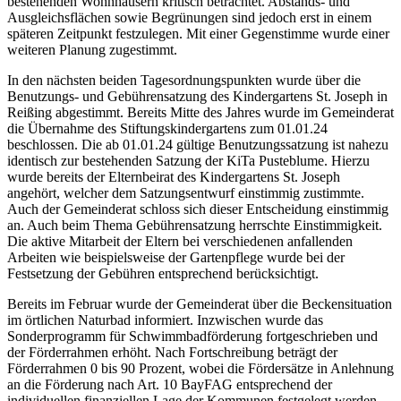
bestehenden Wohnhäusern kritisch betrachtet. Abstands- und
Ausgleichsflächen sowie Begrünungen sind jedoch erst in einem
späteren Zeitpunkt festzulegen. Mit einer Gegenstimme wurde einer
weiteren Planung zugestimmt.
In den nächsten beiden Tagesordnungspunkten wurde über die
Benutzungs- und Gebührensatzung des Kindergartens St. Joseph in
Reißing abgestimmt. Bereits Mitte des Jahres wurde im Gemeinderat
die Übernahme des Stiftungskindergartens zum 01.01.24
beschlossen. Die ab 01.01.24 gültige Benutzungssatzung ist nahezu
identisch zur bestehenden Satzung der KiTa Pusteblume. Hierzu
wurde bereits der Elternbeirat des Kindergartens St. Joseph
angehört, welcher dem Satzungsentwurf einstimmig zustimmte.
Auch der Gemeinderat schloss sich dieser Entscheidung einstimmig
an. Auch beim Thema Gebührensatzung herrschte Einstimmigkeit.
Die aktive Mitarbeit der Eltern bei verschiedenen anfallenden
Arbeiten wie beispielsweise der Gartenpflege wurde bei der
Festsetzung der Gebühren entsprechend berücksichtigt.
Bereits im Februar wurde der Gemeinderat über die Beckensituation
im örtlichen Naturbad informiert. Inzwischen wurde das
Sonderprogramm für Schwimmbadförderung fortgeschrieben und
der Förderrahmen erhöht. Nach Fortschreibung beträgt der
Förderrahmen 0 bis 90 Prozent, wobei die Fördersätze in Anlehnung
an die Förderung nach Art. 10 BayFAG entsprechend der
individuellen finanziellen Lage der Kommunen festgelegt werden.