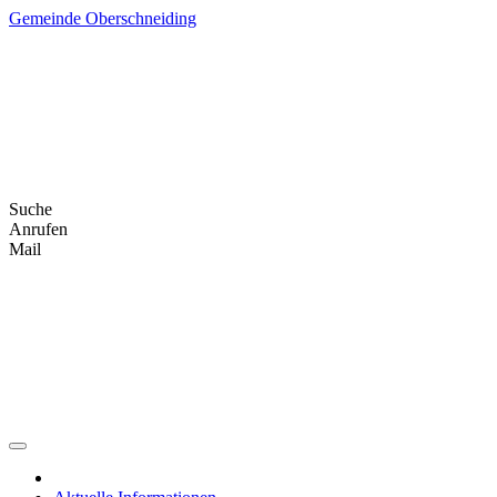
Skip
Gemeinde Oberschneiding
to
content
Suche
Anrufen
Mail