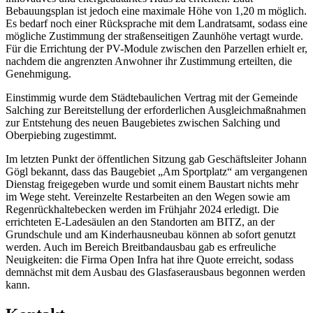
Bebauungsplan ist jedoch eine maximale Höhe von 1,20 m möglich.
Es bedarf noch einer Rücksprache mit dem Landratsamt, sodass eine
mögliche Zustimmung der straßenseitigen Zaunhöhe vertagt wurde.
Für die Errichtung der PV-Module zwischen den Parzellen erhielt er,
nachdem die angrenzten Anwohner ihr Zustimmung erteilten, die
Genehmigung.
Einstimmig wurde dem Städtebaulichen Vertrag mit der Gemeinde
Salching zur Bereitstellung der erforderlichen Ausgleichmaßnahmen
zur Entstehung des neuen Baugebietes zwischen Salching und
Oberpiebing zugestimmt.
Im letzten Punkt der öffentlichen Sitzung gab Geschäftsleiter Johann
Gögl bekannt, dass das Baugebiet „Am Sportplatz“ am vergangenen
Dienstag freigegeben wurde und somit einem Baustart nichts mehr
im Wege steht. Vereinzelte Restarbeiten an den Wegen sowie am
Regenrückhaltebecken werden im Frühjahr 2024 erledigt. Die
errichteten E-Ladesäulen an den Standorten am BITZ, an der
Grundschule und am Kinderhausneubau können ab sofort genutzt
werden. Auch im Bereich Breitbandausbau gab es erfreuliche
Neuigkeiten: die Firma Open Infra hat ihre Quote erreicht, sodass
demnächst mit dem Ausbau des Glasfaserausbaus begonnen werden
kann.