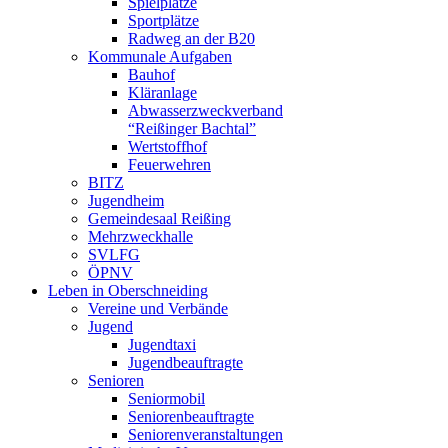
Spielplätze
Sportplätze
Radweg an der B20
Kommunale Aufgaben
Bauhof
Kläranlage
Abwasserzweckverband
“Reißinger Bachtal”
Wertstoffhof
Feuerwehren
BITZ
Jugendheim
Gemeindesaal Reißing
Mehrzweckhalle
SVLFG
ÖPNV
Leben in Oberschneiding
Vereine und Verbände
Jugend
Jugendtaxi
Jugendbeauftragte
Senioren
Seniormobil
Seniorenbeauftragte
Seniorenveranstaltungen