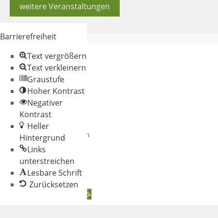
weitere Veranstaltungen
Barrierefreiheit
Text vergrößern
Text verkleinern
Graustufe
Hoher Kontrast
Negativer
© 2026 Gemeinde
Kontrast
Oberschneiding
Heller
Datenschutz
Impressum
Hintergrund
Links
unterstreichen
Lesbare Schrift
Zurücksetzen
Werkzeugleiste öffnen
Zum Inhalt springen