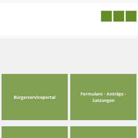
Skip
to
content
Formulare - Anträge -
Bürgerserviceportal
Satzungen