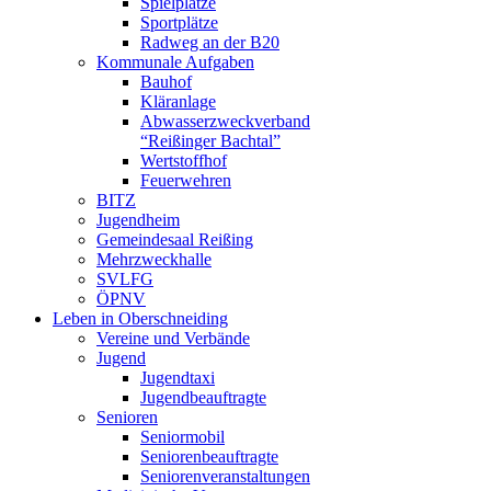
Spielplätze
Sportplätze
Radweg an der B20
Kommunale Aufgaben
Bauhof
Kläranlage
Abwasserzweckverband
“Reißinger Bachtal”
Wertstoffhof
Feuerwehren
BITZ
Jugendheim
Gemeindesaal Reißing
Mehrzweckhalle
SVLFG
ÖPNV
Leben in Oberschneiding
Vereine und Verbände
Jugend
Jugendtaxi
Jugendbeauftragte
Senioren
Seniormobil
Seniorenbeauftragte
Seniorenveranstaltungen