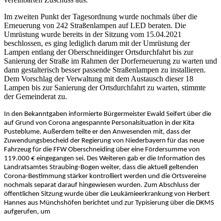
Im zweiten Punkt der Tagesordnung wurde nochmals über die
Erneuerung von 242 Straßenlampen auf LED beraten. Die
Umrüstung wurde bereits in der Sitzung vom 15.04.2021
beschlossen, es ging lediglich darum mit der Umrüstung der
Lampen entlang der Oberschneidinger Ortsdurchfahrt bis zur
Sanierung der Straße im Rahmen der Dorferneuerung zu warten und
dann gestalterisch besser passende Straßenlampen zu installieren.
Dem Vorschlag der Verwaltung mit dem Austausch dieser 18
Lampen bis zur Sanierung der Ortsdurchfahrt zu warten, stimmte
der Gemeinderat zu.
In den Bekanntgaben informierte Bürgermeister Ewald Seifert über die
auf Grund von Corona angespannte Personalsituation in der Kita
Pusteblume. Außerdem teilte er den Anwesenden mit, dass der
Zuwendungsbescheid der Regierung von Niederbayern für das neue
Fahrzeug für die FFW Oberschneiding über eine Fördersumme von
119.000 € eingegangen sei. Des Weiteren gab er die Information des
Landratsamtes Straubing-Bogen weiter, dass die aktuell geltenden
Corona-Bestimmung stärker kontrolliert werden und die Ortsvereine
nochmals separat darauf hingewiesen wurden. Zum Abschluss der
öffentlichen Sitzung wurde über die Leukämieerkrankung von Herbert
Hannes aus Münchshöfen berichtet und zur Typisierung über die DKMS
aufgerufen, um