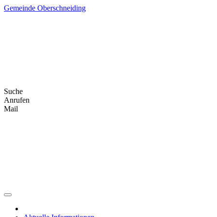
Skip
Gemeinde Oberschneiding
to
content
Suche
Anrufen
Mail