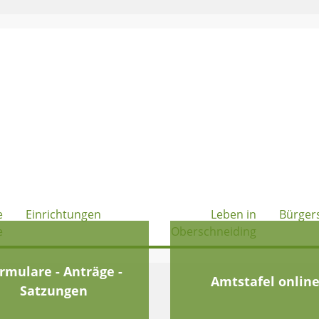
e
Einrichtungen
Leben in
Bürger
e
Oberschneiding
rmulare - Anträge -
Amtstafel onlin
Satzungen