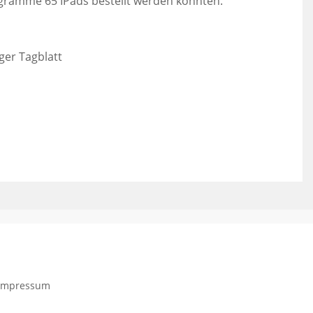
gramme 65 IPads bestellt werden konnten.
ger Tagblatt
Impressum