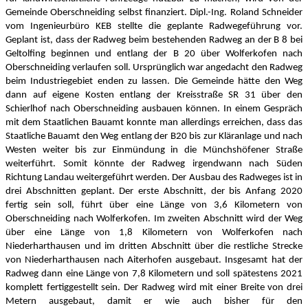
Gemeinde Oberschneiding selbst finanziert.
Dipl.-Ing. Roland Schneider
vom Ingenieurbüro KEB stellte die geplante Radwegeführung vor.
Geplant ist, dass der Radweg beim bestehenden Radweg an der B 8 bei
Geltolfing beginnen und entlang der B 20 über Wolferkofen nach
Oberschneiding verlaufen soll. Ursprünglich war angedacht den Radweg
beim Industriegebiet enden zu lassen. Die Gemeinde hätte den Weg
dann auf eigene Kosten entlang der Kreisstraße SR 31 über den
Schierlhof nach Oberschneiding ausbauen können. In einem Gespräch
mit dem Staatlichen Bauamt konnte man allerdings erreichen, dass das
Staatliche Bauamt den Weg entlang der B20 bis zur Kläranlage und nach
Westen weiter bis zur Einmündung in die Münchshöfener Straße
weiterführt. Somit könnte der Radweg irgendwann nach Süden
Richtung Landau weitergeführt werden. Der Ausbau des Radweges ist in
drei Abschnitten geplant. Der erste Abschnitt, der bis Anfang 2020
fertig sein soll, führt über eine Länge von 3,6 Kilometern von
Oberschneiding nach Wolferkofen. Im zweiten Abschnitt wird der Weg
über eine Länge von 1,8 Kilometern von Wolferkofen nach
Niederharthausen und im dritten Abschnitt über die restliche Strecke
von Niederharthausen nach Aiterhofen ausgebaut. Insgesamt hat der
Radweg dann eine Länge von 7,8 Kilometern und soll spätestens 2021
komplett fertiggestellt sein. Der Radweg wird mit einer Breite von drei
Metern ausgebaut, damit er wie auch bisher für den