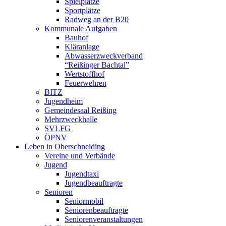
Spielplätze
Sportplätze
Radweg an der B20
Kommunale Aufgaben
Bauhof
Kläranlage
Abwasserzweckverband
“Reißinger Bachtal”
Wertstoffhof
Feuerwehren
BITZ
Jugendheim
Gemeindesaal Reißing
Mehrzweckhalle
SVLFG
ÖPNV
Leben in Oberschneiding
Vereine und Verbände
Jugend
Jugendtaxi
Jugendbeauftragte
Senioren
Seniormobil
Seniorenbeauftragte
Seniorenveranstaltungen