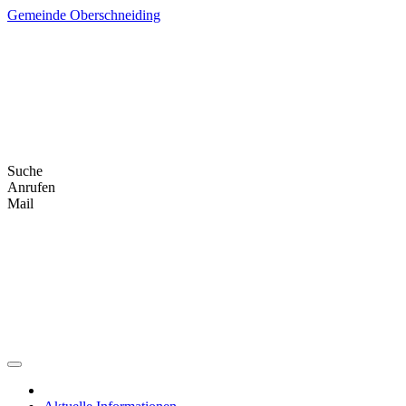
Skip
Gemeinde Oberschneiding
to
content
Suche
Anrufen
Mail