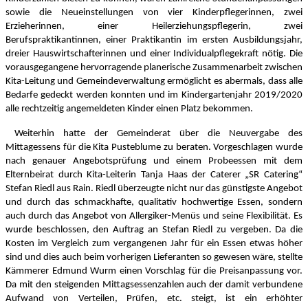
sowie die Neueinstellungen von vier Kinderpflegerinnen, zwei
Erzieherinnen, einer Heilerziehungspflegerin, zwei
Berufspraktikantinnen, einer Praktikantin im ersten Ausbildungsjahr,
dreier Hauswirtschafterinnen und einer Individualpflegekraft nötig. Die
vorausgegangene hervorragende planerische Zusammenarbeit zwischen
Kita-Leitung und Gemeindeverwaltung ermöglicht es abermals, dass alle
Bedarfe gedeckt werden konnten und im Kindergartenjahr 2019/2020
alle rechtzeitig angemeldeten Kinder einen Platz bekommen.
Weiterhin hatte der Gemeinderat über die Neuvergabe des
Mittagessens für die Kita Pusteblume zu beraten. Vorgeschlagen wurde
nach genauer Angebotsprüfung und einem Probeessen mit dem
Elternbeirat durch Kita-Leiterin Tanja Haas der Caterer „SR Catering“
Stefan Riedl aus Rain. Riedl überzeugte nicht nur das günstigste Angebot
und durch das schmackhafte, qualitativ hochwertige Essen, sondern
auch durch das Angebot von Allergiker-Menüs und seine Flexibilität. Es
wurde beschlossen, den Auftrag an Stefan Riedl zu vergeben. Da die
Kosten im Vergleich zum vergangenen Jahr für ein Essen etwas höher
sind und dies auch beim vorherigen Lieferanten so gewesen wäre, stellte
Kämmerer Edmund Wurm einen Vorschlag für die Preisanpassung vor.
Da mit den steigenden Mittagsessenzahlen auch der damit verbundene
Aufwand von Verteilen, Prüfen, etc. steigt, ist ein erhöhter