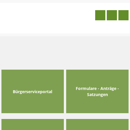
Skip
to
content
Formulare - Anträge -
Bürgerserviceportal
Satzungen