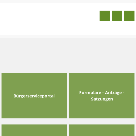
Skip
to
content
Formulare - Anträge -
Bürgerserviceportal
Satzungen