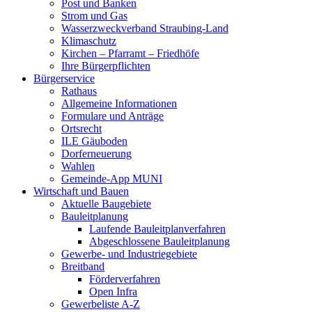
Post und Banken
Strom und Gas
Wasserzweckverband Straubing-Land
Klimaschutz
Kirchen – Pfarramt – Friedhöfe
Ihre Bürgerpflichten
Bürgerservice
Rathaus
Allgemeine Informationen
Formulare und Anträge
Ortsrecht
ILE Gäuboden
Dorferneuerung
Wahlen
Gemeinde-App MUNI
Wirtschaft und Bauen
Aktuelle Baugebiete
Bauleitplanung
Laufende Bauleitplanverfahren
Abgeschlossene Bauleitplanung
Gewerbe- und Industriegebiete
Breitband
Förderverfahren
Open Infra
Gewerbeliste A-Z