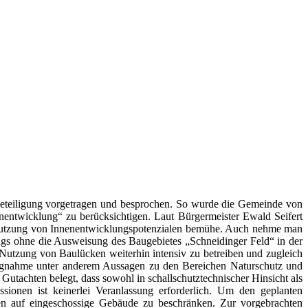
nbeteiligung vorgetragen und besprochen. So wurde die Gemeinde von
ntwicklung“ zu berücksichtigen. Laut Bürgermeister Ewald Seifert
e Nutzung von Innenentwicklungspotenzialen bemühe. Auch nehme man
gs ohne die Ausweisung des Baugebietes „Schneidinger Feld“ in der
Nutzung von Baulücken weiterhin intensiv zu betreiben und zugleich
lungnahme unter anderem Aussagen zu den Bereichen Naturschutz und
utachten belegt, dass sowohl in schallschutztechnischer Hinsicht als
sionen ist keinerlei Veranlassung erforderlich. Um den geplanten
en auf eingeschossige Gebäude zu beschränken. Zur vorgebrachten