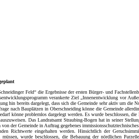
eplant
Schneidinger Feld“ die Ergebnisse der ersten Bürger- und Fachstelle
sentwicklungsprogramm verankerte Ziel „Innenentwicklung vor Außene
ung hin bereits dargelegt, dass sich die Gemeinde sehr aktiv um di
rage nach Bauplätzen in Oberschneiding könne die Gemeinde allerdin
Bedarf könne problemlos dargelegt werden. Es wurde beschlossen, die 
n auszuweisen. Das Landratsamt Straubing-Bogen hat in seiner Stel
 von der Gemeinde in Auftrag gegebenes immissionsschutztechnisches G
enden Richtwerte eingehalten werden. Hinsichtlich der Geruchsimmis
u müssen, wurde beschlossen, die Bebauung der nördlichen Parzell