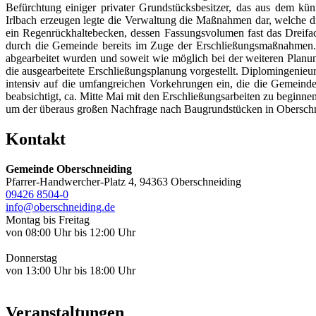
Befürchtung einiger privater Grundstücksbesitzer, das aus dem kü
Irlbach erzeugen legte die Verwaltung die Maßnahmen dar, welche d
ein Regenrückhaltebecken, dessen Fassungsvolumen fast das Dreifac
durch die Gemeinde bereits im Zuge der Erschließungsmaßnahmen. I
abgearbeitet wurden und soweit wie möglich bei der weiteren Planun
die ausgearbeitete Erschließungsplanung vorgestellt. Diplomingen
intensiv auf die umfangreichen Vorkehrungen ein, die die Gemeinde
beabsichtigt, ca. Mitte Mai mit den Erschließungsarbeiten zu beginn
um der überaus großen Nachfrage nach Baugrundstücken in Oberschn
Kontakt
Gemeinde Oberschneiding
Pfarrer-Handwercher-Platz 4, 94363 Oberschneiding
09426 8504-0
info@oberschneiding.de
Montag bis Freitag
von 08:00 Uhr bis 12:00 Uhr
Donnerstag
von 13:00 Uhr bis 18:00 Uhr
Veranstaltungen