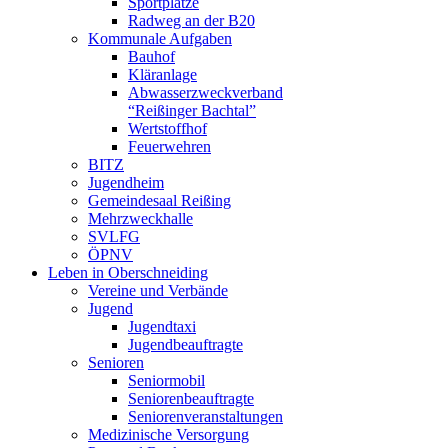
Sportplätze
Radweg an der B20
Kommunale Aufgaben
Bauhof
Kläranlage
Abwasserzweckverband
“Reißinger Bachtal”
Wertstoffhof
Feuerwehren
BITZ
Jugendheim
Gemeindesaal Reißing
Mehrzweckhalle
SVLFG
ÖPNV
Leben in Oberschneiding
Vereine und Verbände
Jugend
Jugendtaxi
Jugendbeauftragte
Senioren
Seniormobil
Seniorenbeauftragte
Seniorenveranstaltungen
Medizinische Versorgung