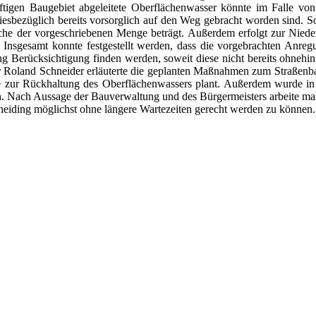
nftigen Baugebiet abgeleitete Oberflächenwasser könnte im Falle von
iesbezüglich bereits vorsorglich auf den Weg gebracht worden sind. S
he der vorgeschriebenen Menge beträgt. Außerdem erfolgt zur Nieder
nsgesamt konnte festgestellt werden, dass die vorgebrachten Anregu
g Berücksichtigung finden werden, soweit diese nicht bereits ohnehi
ieur Roland Schneider erläuterte die geplanten Maßnahmen zum Straße
 zur Rückhaltung des Oberflächenwassers plant. Außerdem wurde in d
en. Nach Aussage der Bauverwaltung und des Bürgermeisters arbeite ma
eiding möglichst ohne längere Wartezeiten gerecht werden zu können.