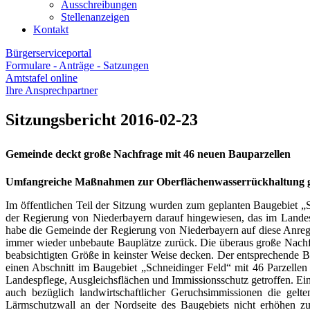
Ausschreibungen
Stellenanzeigen
Kontakt
Bürgerserviceportal
Formulare - Anträge - Satzungen
Amtstafel online
Ihre Ansprechpartner
Sitzungsbericht 2016-02-23
Gemeinde deckt große Nachfrage mit 46 neuen Bauparzellen
Umfangreiche Maßnahmen zur Oberflächenwasserrückhaltung g
Im öffentlichen Teil der Sitzung wurden zum geplanten Baugebiet „
der Regierung von Niederbayern darauf hingewiesen, das im Lande
habe die Gemeinde der Regierung von Niederbayern auf diese Anreg
immer wieder unbebaute Bauplätze zurück. Die überaus große Nachf
beabsichtigten Größe in keinster Weise decken. Der entsprechende 
einen Abschnitt im Baugebiet „Schneidinger Feld“ mit 46 Parzelle
Landespflege, Ausgleichsflächen und Immissionsschutz getroffen. Ein
auch bezüglich landwirtschaftlicher Geruchsimmissionen die gelt
Lärmschutzwall an der Nordseite des Baugebiets nicht erhöhen z