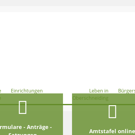
e
Einrichtungen
Leben in
Bürger
e
Oberschneiding
rmulare - Anträge -
Amtstafel onlin