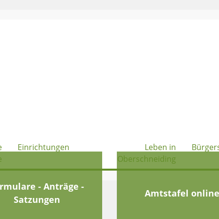
e
Einrichtungen
Leben in
Bürger
e
Oberschneiding
rmulare - Anträge -
Amtstafel onlin
Satzungen