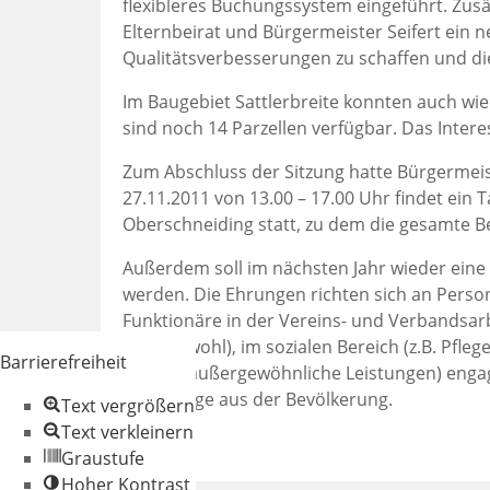
flexibleres Buchungssystem eingeführt. Zusä
Elternbeirat und Bürgermeister Seifert ein 
Qualitätsverbesserungen zu schaffen und die 
Im Baugebiet Sattlerbreite konnten auch wi
sind noch 14 Parzellen verfügbar. Das Inter
Zum Abschluss der Sitzung hatte Bürgermeis
27.11.2011 von 13.00 – 17.00 Uhr findet ein 
Oberschneiding statt, zu dem die gesamte Be
Außerdem soll im nächsten Jahr wieder ein
werden. Die Ehrungen richten sich an Person
Funktionäre in der Vereins- und Verbandsarbe
Gemeinwohl), im sozialen Bereich (z.B. Pfleg
Barrierefreiheit
(z.B. für außergewöhnliche Leistungen) eng
Vorschläge aus der Bevölkerung.
Text vergrößern
Text verkleinern
Graustufe
Hoher Kontrast