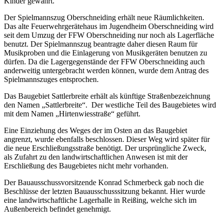
Kinder gewährt.
Der Spielmannszug Oberschneiding erhält neue Räumlichkeiten.
Das alte Feuerwehrgerätehaus im Jugendheim Oberschneiding wird
seit dem Umzug der FFW Oberschneiding nur noch als Lagerfläche
benutzt. Der Spielmannszug beantragte daher diesen Raum für
Musikproben und die Einlagerung von Musikgeräten benutzen zu
dürfen. Da die Lagergegenstände der FFW Oberschneiding auch
anderweitig untergebracht werden können, wurde dem Antrag des
Spielmannszuges entsprochen.
Das Baugebiet Sattlerbreite erhält als künftige Straßenbezeichnung
den Namen „Sattlerbreite“. Der westliche Teil des Baugebietes wird
mit dem Namen „Hirtenwiesstraße“ geführt.
Eine Einziehung des Weges der im Osten an das Baugebiet
angrenzt, wurde ebenfalls beschlossen. Dieser Weg wird später für
die neue Erschließungsstraße benötigt. Der ursprüngliche Zweck,
als Zufahrt zu den landwirtschaftlichen Anwesen ist mit der
Erschließung des Baugebietes nicht mehr vorhanden.
Der Bauausschussvorsitzende Konrad Schmerbeck gab noch die
Beschlüsse der letzten Bauausschusssitzung bekannt. Hier wurde
eine landwirtschaftliche Lagerhalle in Reißing, welche sich im
Außenbereich befindet genehmigt.