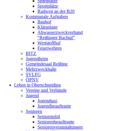
Spielplätze
Sportplätze
Radweg an der B20
Kommunale Aufgaben
Bauhof
Kläranlage
Abwasserzweckverband
“Reißinger Bachtal”
Wertstoffhof
Feuerwehren
BITZ
Jugendheim
Gemeindesaal Reißing
Mehrzweckhalle
SVLFG
ÖPNV
Leben in Oberschneiding
Vereine und Verbände
Jugend
Jugendtaxi
Jugendbeauftragte
Senioren
Seniormobil
Seniorenbeauftragte
Seniorenveranstaltungen