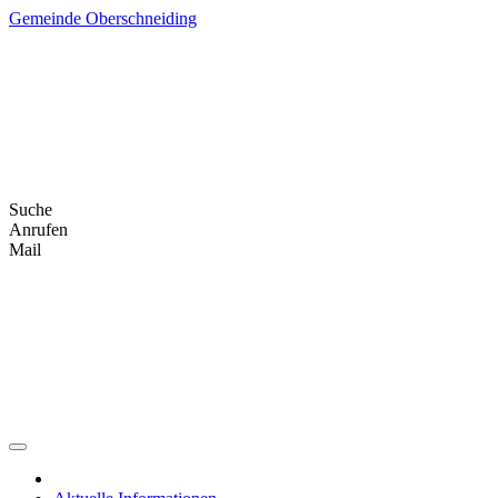
Skip
Gemeinde Oberschneiding
to
content
Suche
Anrufen
Mail