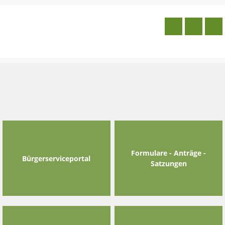
Skip
to
content
Formulare - Anträge -
Bürgerserviceportal
Satzungen